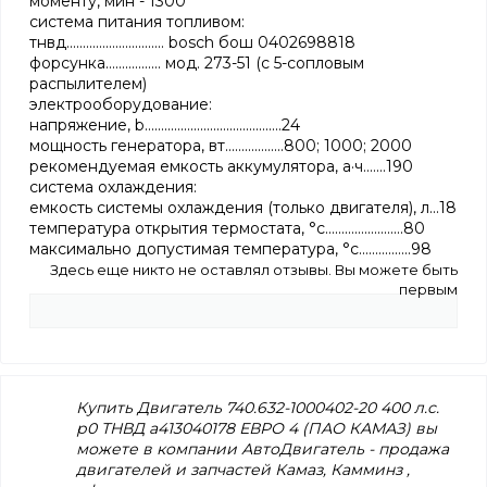
моменту, мин - 1300
система питания топливом:
тнвд.............................. bosch бош 0402698818
форсунка................. мод. 273-51 (с 5-сопловым
распылителем)
электрооборудование:
напряжение, b..........................................24
мощность генератора, вт..................800; 1000; 2000
рекомендуемая емкость аккумулятора, а·ч.......190
система охлаждения:
емкость системы охлаждения (только двигателя), л...18
температура открытия термостата, °с........................80
максимально допустимая температура, °с................98
Здесь еще никто не оставлял отзывы. Вы можете быть
первым
Купить Двигатель 740.632-1000402-20 400 л.с.
р0 ТНВД а413040178 ЕВРО 4 (ПАО КАМАЗ) вы
можете в компании АвтоДвигатель - продажа
двигателей и запчастей Камаз, Камминз ,