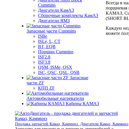
Всегда в н
Cummins
поршневая 
Двигатели КамАЗ
КАМАЗ, Сumm
Сборочные комплекты КамАЗ
(SHORT BLO
Двигатели ЯМЗ
Каждую нед
Запасные части Cummins
можете полу
ISBe
ISLe, L, CT
BT, EQB
Поршни Cummins
ISF2.8
ISF3.8
QSM, ISMe, QSX
ISC, QSC, QSL, QSB
Запасные
части ZF
КПП ZF
Автомобильные нагреватели
Кабины КАМАЗ
Продажа запчастей Камаз, Камминз. Двигатели Камаз, Камминз
Запчасти для грузовых и легковых автомобилей с