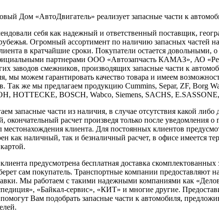
вый Дом «АвтоДвигатель» реализует запасные части к автомоб
ендовали себя как надежный и ответственный поставщик, геогра
арубежья. Огромный ассортимент по наличию запасных частей на
клиента в кратчайшие сроки. Покупатели остается довольными, 
фициальными партнерами ООО «Автозапчасть КАМАЗ», АО «Ремд
гих заводов смежников, производящих запасные части к автомо
ля, мы можем гарантировать качество товара и имеем возможнос
в. Так же мы предлагаем продукцию Сummins, Separ, ZF, Borg W
, HOTTECKE, BOSCH, Wabco, Siemens, SACHS, E.SASSONE, 
ем запасные части из наличия, в случае отсутствия какой либо 
й, окончательный расчет произведя только после уведомления о 
л местонахождения клиента. Для постоянных клиентов предусмот
ен как наличный, так и безналичный расчет, в офисе имеется те
 картой.
я клиента предусмотрена бесплатная доставка скомплектованных
берет сам покупатель. Транспортные компании предоставляют н
тавки. Мы работаем с такими надежными компаниями как «Делов
педиция», «Байкал-сервис», «КИТ» и многие другие. Предоста
помогут Вам подобрать запасные части к автомобиля, предложи
елей.