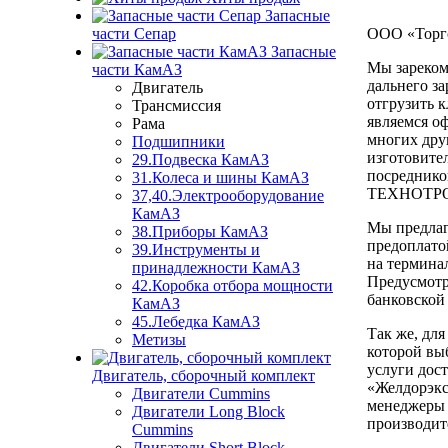
Запасные
ООО «Торго
части Сепар
Запасные
Мы зареком
части КамАЗ
дальнего з
Двигатель
отгрузить 
Трансмиссия
являемся о
Рама
многих дру
Подшипники
изготовите
29.Подвеска КамАЗ
посреднико
31.Колеса и шины КамАЗ
ТЕХНОТРОН
37,40.Электрооборудование
КамАЗ
Мы предлага
38.Приборы КамАЗ
предоплато
39.Инструменты и
на термина
принадлежности КамАЗ
Предусмотр
42.Коробка отбора мощности
банковской
КамАЗ
45.Лебедка КамАЗ
Так же, дл
Метизы
которой вы
услуги дос
Двигатель, сборочный комплект
«Желдорэкс
Двигатели Cummins
менеджеры 
Двигатели Long Bloсk
производит
Cummins
Двигатели Short Bloсk