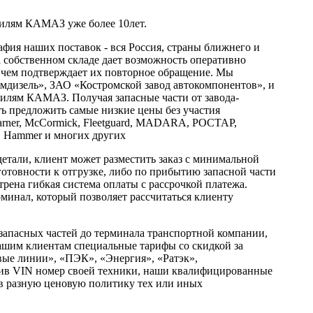
илям КАМАЗ уже более 10лет.
фия наших поставок - вся Россия, страны ближнего и
 собственном складе дает возможность оперативно
о чем подтверждает их повторное обращение. Мы
изель», ЗАО «Костромской завод автокомпонентов», и
билям КАМАЗ. Получая запасные части от завода-
ть предложить самые низкие цены без участия
arner, McCormick, Fleetguard, MADARA, РОСТАР,
Hammer и многих других
детали, клиент может разместить заказ с минимальной
готовности к отгрузке, либо по прибытию запасной части
рена гибкая система оплаты с рассрочкой платежа.
рминал, который позволяет рассчитаться клиенту
 запасных частей до терминала транспортной компании,
ашим клиентам специальные тарифы со скидкой за
ые линии», «ПЭК», «Энергия», «Ратэк»,
вив VIN номер своей техники, наши квалифицированные
в разную ценовую политику тех или иных