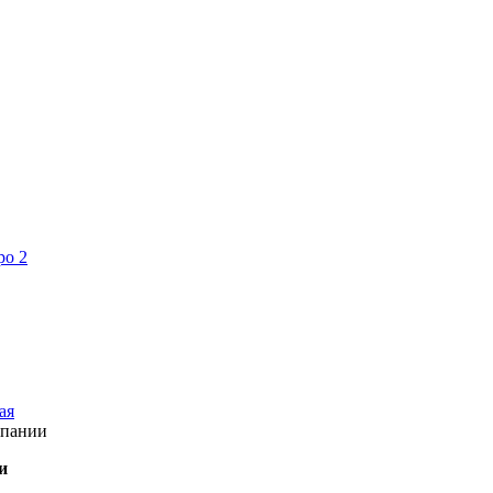
ро 2
ая
мпании
и