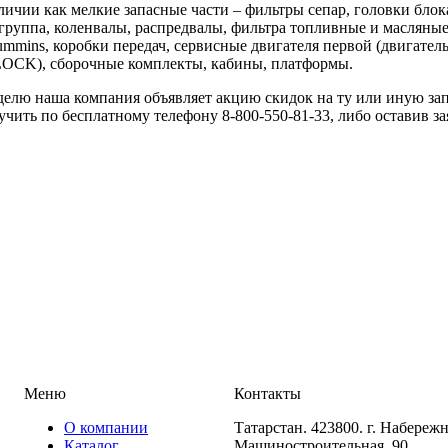
аличии как мелкие запасные части – фильтры сепар, головки бло
группа, коленвалы, распредвалы, фильтра топливные и масляные)
ins, коробки передач, сервисные двигателя первой (двигатель 
CK), сборочные комплекты, кабины, платформы.
елю наша компания объявляет акцию скидок на ту или иную 
чить по бесплатному телефону 8-800-550-81-33, либо оставив за
Меню
Контакты
О компании
Татарстан. 423800. г. Набереж
Каталог
Машиностроительная, 90