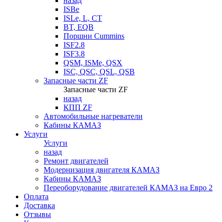
назад
ISBe
ISLe, L, CT
BT, EQB
Поршни Cummins
ISF2.8
ISF3.8
QSM, ISMe, QSX
ISC, QSC, QSL, QSB
Запасные части ZF
Запасные части ZF
назад
КПП ZF
Автомобильные нагреватели
Кабины КАМАЗ
Услуги
Услуги
назад
Ремонт двигателей
Модернизация двигателя КАМАЗ
Кабины КАМАЗ
Переоборудование двигателей КАМАЗ на Евро 2
Оплата
Доставка
Отзывы