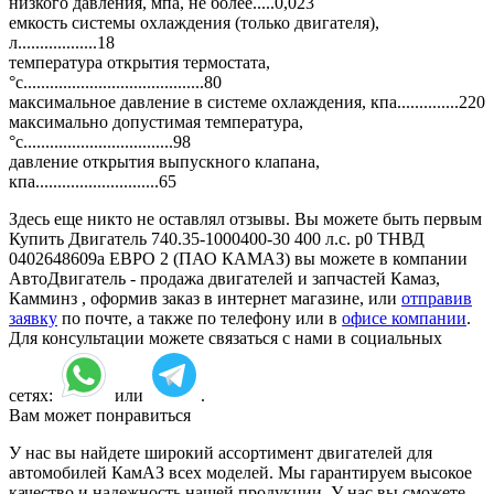
низкого давления, мпа, не более.....0,023
емкость системы охлаждения (только двигателя),
л..................18
температура открытия термостата,
°с.........................................80
максимальное давление в системе охлаждения, кпа..............220
максимально допустимая температура,
°с..................................98
давление открытия выпускного клапана,
кпа............................65
Здесь еще никто не оставлял отзывы. Вы можете быть первым
Купить Двигатель 740.35-1000400-30 400 л.с. р0 ТНВД
0402648609а ЕВРО 2 (ПАО КАМАЗ) вы можете в компании
АвтоДвигатель - продажа двигателей и запчастей Камаз,
Камминз , оформив заказ в интернет магазине, или
отправив
заявку
по почте, а также по телефону или в
офисе компании
.
Для консультации можете связаться с нами в социальных
сетях:
или
.
Вам может понравиться
У нас вы найдете широкий ассортимент двигателей для
автомобилей КамАЗ всех моделей. Мы гарантируем высокое
качество и надежность нашей продукции. У нас вы сможете