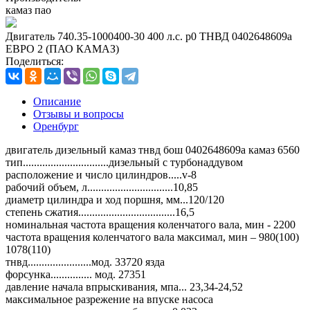
камаз пао
Двигатель 740.35-1000400-30 400 л.с. р0 ТНВД 0402648609а
ЕВРО 2 (ПАО КАМАЗ)
Поделиться:
Описание
Отзывы и вопросы
Оренбург
двигатель дизельный камаз тнвд бош 0402648609а камаз 6560
тип...............................дизельный с турбонаддувом
расположение и число цилиндров.....v-8
рабочий объем, л...............................10,85
диаметр цилиндра и ход поршня, мм...120/120
степень сжатия...................................16,5
номинальная частота вращения коленчатого вала, мин - 2200
частота вращения коленчатого вала максимал, мин – 980(100)
1078(110)
тнвд.......................мод. 33720 язда
форсунка............... мод. 27351
давление начала впрыскивания, мпа... 23,34-24,52
максимальное разрежение на впуске насоса