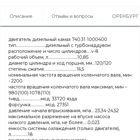
Описание
Отзывы и вопросы
ОРЕНБУРГ
двигатель дизельный камаз 740.31 1000400
тип...............................дизельный с турбонаддувом
расположение и число цилиндров.....v-8
рабочий объем, л...............................10,85
диаметр цилиндра и ход поршня, мм...120/120
степень сжатия...................................16,5
номинальная частота вращения коленчатого вала, мин
- 2200
частота вращения коленчатого вала максимал, мин –
980(100) 1078(110)
тнвд.......................мод. 33720 язда
форсунка............... мод. 27351
давление начала впрыскивания, мпа... 23,34-24,52
максимальное разрежение на впуске насоса
низкого давления, мпа, не более.....0,023
емкость системы охлаждения (только двигателя),
л..................18