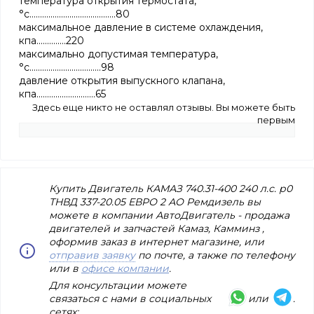
температура открытия термостата,
°с.........................................80
максимальное давление в системе охлаждения,
кпа..............220
максимально допустимая температура,
°с..................................98
давление открытия выпускного клапана,
кпа............................65
Здесь еще никто не оставлял отзывы. Вы можете быть
первым
Купить Двигатель КАМАЗ 740.31-400 240 л.с. р0
ТНВД 337-20.05 ЕВРО 2 АО Ремдизель вы
можете в компании АвтоДвигатель - продажа
двигателей и запчастей Камаз, Камминз ,
оформив заказ в интернет магазине, или
отправив заявку
по почте, а также по телефону
или в
офисе компании
.
Для консультации можете
связаться с нами в социальных
или
.
сетях: