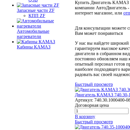
Купить Двигатель КАМАЗ 7
компании АвтоДвигатель - 
Запасные части ZF
интернет магазине, или
отп
КПП ZF
Для консультации можете с
Автомобильные
Вам может понравиться
нагреватели
У нас вы найдете широкий
Кабины КАМАЗ
гарантируем высокое качес
двигатели в собранном вид
постоянно обновляем наш к
опытный персонал готов п
наиболее подходящего вари
радовать вас своей надежн
Быстрый просмотр
Двигатель КАМАЗ 740.30-
Артикул:
740.30.1000400-0
Договорная цена
В корзину
Быстрый просмотр