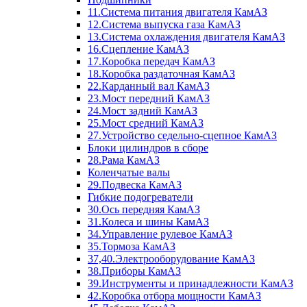
11.Система питания двигателя КамАЗ
12.Система выпуска газа КамАЗ
13.Система охлаждения двигателя КамАЗ
16.Сцепление КамАЗ
17.Коробка передач КамАЗ
18.Коробка раздаточная КамАЗ
22.Карданный вал КамАЗ
23.Мост передний КамАЗ
24.Мост задний КамАЗ
25.Мост средний КамАЗ
27.Устройство седельно-сцепное КамАЗ
Блоки цилиндров в сборе
28.Рама КамАЗ
Коленчатые валы
29.Подвеска КамАЗ
Гибкие подогреватели
30.Ось передняя КамАЗ
31.Колеса и шины КамАЗ
34.Управление рулевое КамАЗ
35.Тормоза КамАЗ
37,40.Электрооборудование КамАЗ
38.Приборы КамАЗ
39.Инструменты и принадлежности КамАЗ
42.Коробка отбора мощности КамАЗ