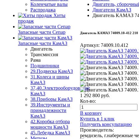
Коленчатые валы
Двигатель, сборочны
Распродажа
Двигатели КамАЗ
Хиты
Двигатель КАМАЗ 740
продаж
Запасные части Сепар
Двигатель КАМАЗ 74009.10-412 210 
Запасные части КамАЗ
Артикул:
74009.10.412
Двигатель
Трансмиссия
Рама
Подшипники
29.Подвеска КамАЗ
31.Колеса и шины
КамАЗ
37,40.Электрооборудование
КамАЗ
1 292 800
руб.
38.Приборы КамАЗ
Кол-во:
39.Инструменты и
принадлежности
В корзину
КамАЗ
Купить в 1 клик
42.Коробка отбора
Получить консультацию
мощности КамАЗ
Производитель:
45.Лебедка КамАЗ
ремдизель, г.набережные ч
Метизы