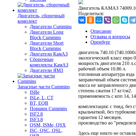
Двигатель КАМАЗ 74009.10
Поделиться:
Двигатель, сборочный
комплект
Двигатели Cummins
Описание
Двигатели Long
Отзывы и вопросы
Bloсk Cummins
Оренбург
Двигатели Short
Bloсk Cummins
двигатель 740.10 (740.1000
Двигатели КамАЗ
экологический класс евро 0
Сборочные
мощность двигателя 210 л.с
комплекты КамАЗ
рабочий объем 10.86 л.
Двигатели ЯМЗ
топливная аппаратура язда 
заправочный объем системы
масса не заправленного дви
Запасные части Cummins
степень сжатия 17 кг/см2.
ISBe
применяемость с кпп 14, 14
ISLe, L, CT
BT, EQB
комплектация: с тнвд, без 
Поршни Cummins
крыльчаткой, без турбоком
ISF2.8
гарантия 12 месяцев.
ISF3.8
производство ао "ремдизел
QSM, ISMe, QSX
ISC, QSC, QSL,
Здесь еще никто не оставл
QSB