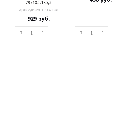
79x105,1x5,3
Артикул:
0501.314.108
929
руб.