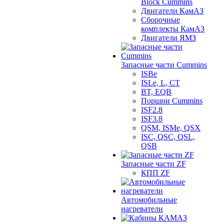
Bloсk Cummins
Двигатели КамАЗ
Сборочные
комплекты КамАЗ
Двигатели ЯМЗ
Запасные части Cummins
ISBe
ISLe, L, CT
BT, EQB
Поршни Cummins
ISF2.8
ISF3.8
QSM, ISMe, QSX
ISC, QSC, QSL,
QSB
Запасные части ZF
КПП ZF
Автомобильные
нагреватели