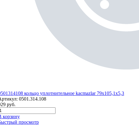
0501314108 кольцо уплотнительное kacmazlar 79x105,1x5,3
Артикул:
0501.314.108
929
руб.
В корзину
Быстрый просмотр