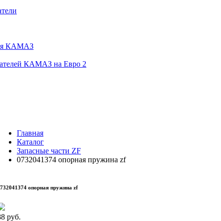
атели
еля КАМАЗ
гателей КАМАЗ на Евро 2
Главная
Каталог
Запасные части ZF
0732041374 опорная пружина zf
732041374 опорная пружина zf
88
руб.