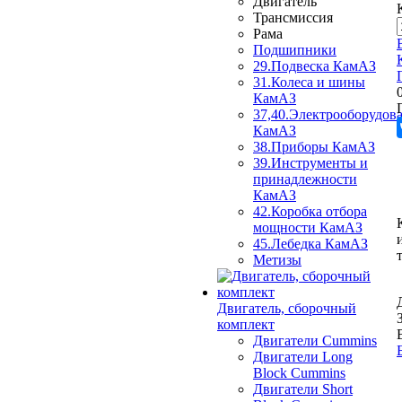
Двигатель
Трансмиссия
Рама
Подшипники
29.Подвеска КамАЗ
31.Колеса и шины
КамАЗ
37,40.Электрооборудов
КамАЗ
38.Приборы КамАЗ
39.Инструменты и
принадлежности
КамАЗ
42.Коробка отбора
мощности КамАЗ
45.Лебедка КамАЗ
Метизы
Двигатель, сборочный
комплект
Двигатели Cummins
Двигатели Long
Bloсk Cummins
Двигатели Short