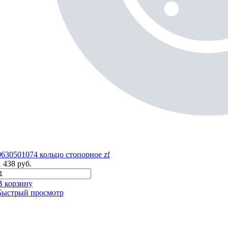
0630501074 кольцо стопорное zf
1 438
руб.
В корзину
Быстрый просмотр