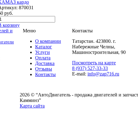
КАМАЗ кардо
Артикул:
870031
60
руб.
В корзину
Меню
Контакты
О компании
Татарстан. 423800. г.
игатели
Каталог
Набережные Челны,
Услуги
Машиностроительная, 90
Оплата
и
Посмотреть на карте
Доставка
8 (937) 527-33-33
Отзывы
E-mail:
info@zap716.ru
Контакты
2026 © “АвтоДвигатель - продажа двигателей и запчаст
Камминз”
Карта сайта