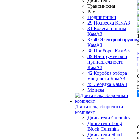
Двигатель
Трансмиссия
Рама
Подшипники
29.Подвеска КамАЗ
31.Колеса и шины
КамАЗ
37,40.Электрооборудов
КамАЗ
38.Приборы КамАЗ
39.Инструменты и
принадлежности
КамАЗ
42.Коробка отбора
мощности КамАЗ
45.Лебедка КамАЗ
Метизы
Двигатель, сборочный
комплект
Двигатели Cummins
Двигатели Long
Bloсk Cummins
Двигатели Short