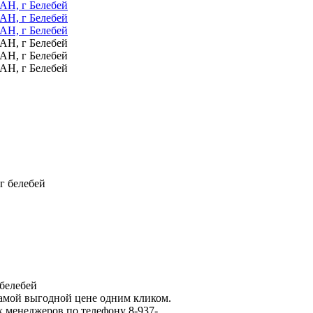
г белебей
 белебей
самой выгодной цене одним кликом.
 менеджеров по телефону 8-937-