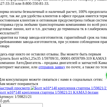
527-33-33 или 8-800-550-81-33.
форма оплаты безналичный и наличный расчет, 100% предоплата
карте, так же для удобства клиентов в офисе продаж имеется тер
постоянным клиентам и оптовикам предусмотрена гибкая систем
отправка груза любыми транспортными компаниями по всей россии
деловые линии, кит и т.п. доставку до терминала тк в г.набереж
бесплатно!!!
гарантия на товар завода-изготовителя. гарантийный срок на тов
требованиями завода-изготовителя, при условии соблюдения пра
товара
Здесь еще никто не оставлял отзывы. Вы можете быть первым
Купить Болт м10х1,25х35 1/59709/31, 00001-0059709-319 КАМАЗ б
компании АвтоДвигатель - продажа двигателей и запчастей Камаз
интернет магазине, или
отправив заявку
по почте, а также по те
Для консультации можете связаться с нами в социальных сетях:
Вам может понравиться
Быстрый просмотр
Болт м16*140 крепления стартера 1/59821/21 КАМАЗ белзан
Артикул:
1/59821/21
65
руб.