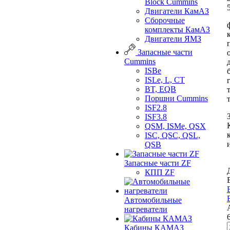
Bloсk Cummins
Двигатели КамАЗ
Сборочные
комплекты КамАЗ
Двигатели ЯМЗ
Запасные части
Cummins
ISBe
ISLe, L, CT
BT, EQB
Поршни Cummins
ISF2.8
ISF3.8
QSM, ISMe, QSX
ISC, QSC, QSL,
QSB
Запасные части ZF
КПП ZF
Автомобильные
нагреватели
Кабины КАМАЗ