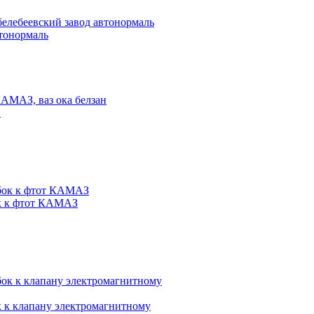
втонормаль
н
ок к фтот КАМАЗ
 к клапану электромагнитному