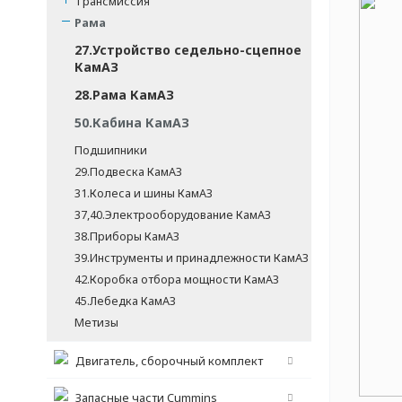
Трансмиссия
Рама
27.Устройство седельно-сцепное
КамАЗ
28.Рама КамАЗ
50.Кабина КамАЗ
Подшипники
29.Подвеска КамАЗ
31.Колеса и шины КамАЗ
37,40.Электрооборудование КамАЗ
38.Приборы КамАЗ
39.Инструменты и принадлежности КамАЗ
42.Коробка отбора мощности КамАЗ
45.Лебедка КамАЗ
Метизы
Двигатель, сборочный комплект
Запасные части Cummins