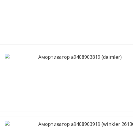
Амортизатор a9408903819 (daimler)
Амортизатор a9408903919 (winkler 26130