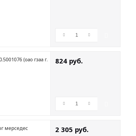
5001076 (оао гзаа г.
824
руб.
ог мерседес
2 305
руб.