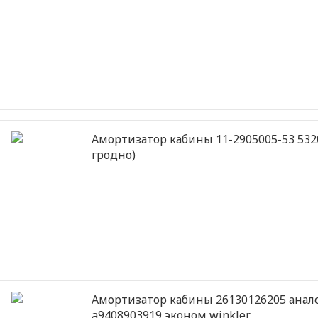
Амортизатор кабины 11-2905005-53 5320.
гродно)
Амортизатор кабины 26130126205 анал
a9408903919 эконом winkler