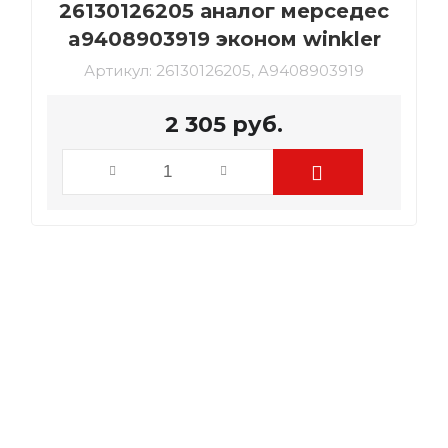
26130126205 аналог мерседес
a9408903919 эконом winkler
Артикул:
26130126205, A9408903919
2 305
руб.