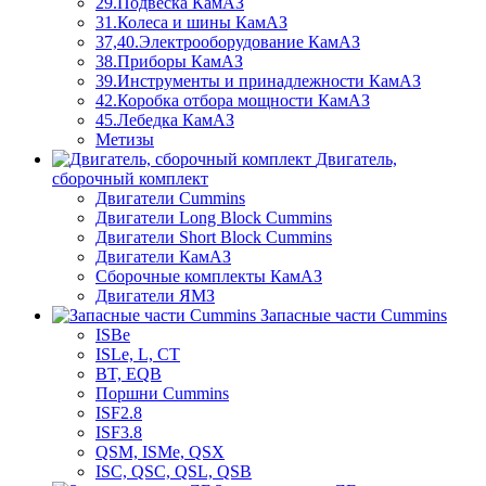
29.Подвеска КамАЗ
31.Колеса и шины КамАЗ
37,40.Электрооборудование КамАЗ
38.Приборы КамАЗ
39.Инструменты и принадлежности КамАЗ
42.Коробка отбора мощности КамАЗ
45.Лебедка КамАЗ
Метизы
Двигатель,
сборочный комплект
Двигатели Cummins
Двигатели Long Bloсk Cummins
Двигатели Short Bloсk Cummins
Двигатели КамАЗ
Сборочные комплекты КамАЗ
Двигатели ЯМЗ
Запасные части Cummins
ISBe
ISLe, L, CT
BT, EQB
Поршни Cummins
ISF2.8
ISF3.8
QSM, ISMe, QSX
ISC, QSC, QSL, QSB