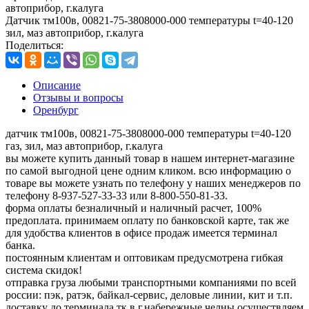
автоприбор, г.калуга
Датчик тм100в, 00821-75-3808000-000 температуры t=40-120
зил, маз автоприбор, г.калуга
Поделиться:
Описание
Отзывы и вопросы
Оренбург
датчик тм100в, 00821-75-3808000-000 температуры t=40-120
газ, зил, маз автоприбор, г.калуга
вы можете купить данный товар в нашем интернет-магазине
по самой выгодной цене одним кликом. всю информацию о
товаре вы можете узнать по телефону у наших менеджеров по
телефону 8-937-527-33-33 или 8-800-550-81-33.
форма оплаты безналичный и наличный расчет, 100%
предоплата. принимаем оплату по банковской карте, так же
для удобства клиентов в офисе продаж имеется терминал
банка.
постоянным клиентам и оптовикам предусмотрена гибкая
система скидок!
отправка груза любыми транспортными компаниями по всей
россии: пэк, ратэк, байкал-сервис, деловые линии, кит и т.п.
доставку до терминала тк в г.набережные челны осуществляем