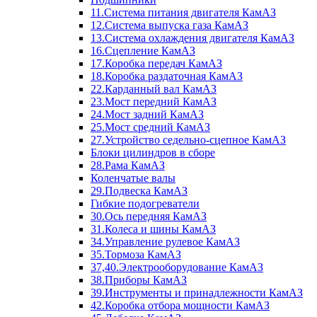
11.Система питания двигателя КамАЗ
12.Система выпуска газа КамАЗ
13.Система охлаждения двигателя КамАЗ
16.Сцепление КамАЗ
17.Коробка передач КамАЗ
18.Коробка раздаточная КамАЗ
22.Карданный вал КамАЗ
23.Мост передний КамАЗ
24.Мост задний КамАЗ
25.Мост средний КамАЗ
27.Устройство седельно-сцепное КамАЗ
Блоки цилиндров в сборе
28.Рама КамАЗ
Коленчатые валы
29.Подвеска КамАЗ
Гибкие подогреватели
30.Ось передняя КамАЗ
31.Колеса и шины КамАЗ
34.Управление рулевое КамАЗ
35.Тормоза КамАЗ
37,40.Электрооборудование КамАЗ
38.Приборы КамАЗ
39.Инструменты и принадлежности КамАЗ
42.Коробка отбора мощности КамАЗ