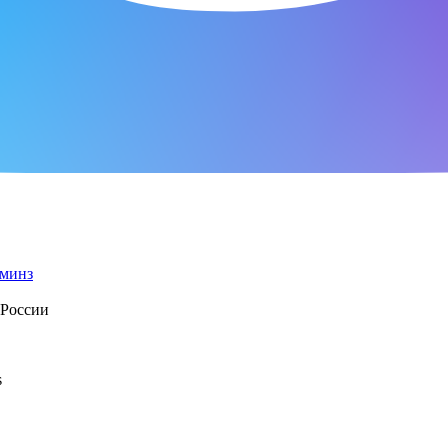
 России
s