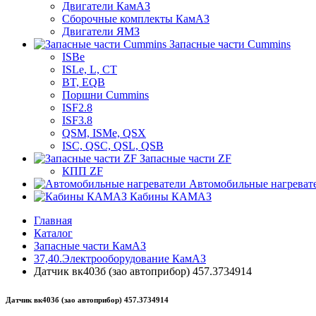
Двигатели КамАЗ
Сборочные комплекты КамАЗ
Двигатели ЯМЗ
Запасные части Cummins
ISBe
ISLe, L, CT
BT, EQB
Поршни Cummins
ISF2.8
ISF3.8
QSM, ISMe, QSX
ISC, QSC, QSL, QSB
Запасные части ZF
КПП ZF
Автомобильные нагреват
Кабины КАМАЗ
Главная
Каталог
Запасные части КамАЗ
37,40.Электрооборудование КамАЗ
Датчик вк403б (зао автоприбор) 457.3734914
Датчик вк403б (зао автоприбор) 457.3734914