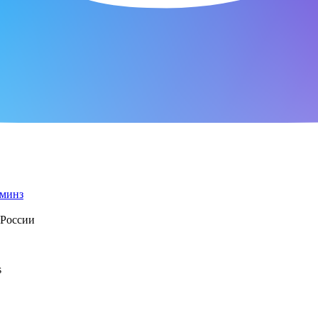
 России
s