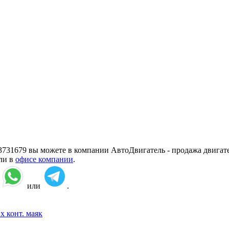
.3731679 вы можете в компании АвтоДвигатель - продажа двигате
или в
офисе компании
.
:
или
.