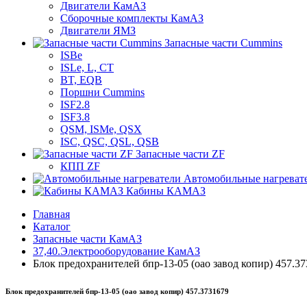
Двигатели КамАЗ
Сборочные комплекты КамАЗ
Двигатели ЯМЗ
Запасные части Cummins
ISBe
ISLe, L, CT
BT, EQB
Поршни Cummins
ISF2.8
ISF3.8
QSM, ISMe, QSX
ISC, QSC, QSL, QSB
Запасные части ZF
КПП ZF
Автомобильные нагреват
Кабины КАМАЗ
Главная
Каталог
Запасные части КамАЗ
37,40.Электрооборудование КамАЗ
Блок предохранителей бпр-13-05 (оао завод копир) 457.3
Блок предохранителей бпр-13-05 (оао завод копир) 457.3731679