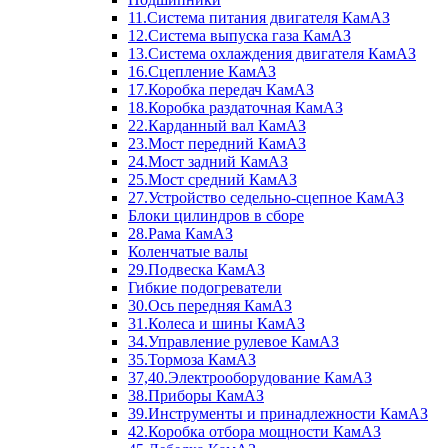
11.Система питания двигателя КамАЗ
12.Система выпуска газа КамАЗ
13.Система охлаждения двигателя КамАЗ
16.Сцепление КамАЗ
17.Коробка передач КамАЗ
18.Коробка раздаточная КамАЗ
22.Карданный вал КамАЗ
23.Мост передний КамАЗ
24.Мост задний КамАЗ
25.Мост средний КамАЗ
27.Устройство седельно-сцепное КамАЗ
Блоки цилиндров в сборе
28.Рама КамАЗ
Коленчатые валы
29.Подвеска КамАЗ
Гибкие подогреватели
30.Ось передняя КамАЗ
31.Колеса и шины КамАЗ
34.Управление рулевое КамАЗ
35.Тормоза КамАЗ
37,40.Электрооборудование КамАЗ
38.Приборы КамАЗ
39.Инструменты и принадлежности КамАЗ
42.Коробка отбора мощности КамАЗ