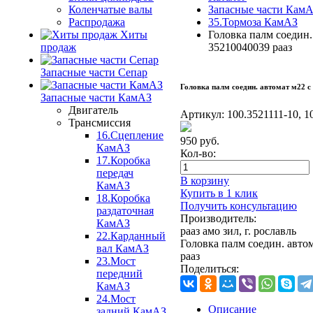
Коленчатые валы
Запасные части Кам
Распродажа
35.Тормоза КамАЗ
Хиты
Головка палм соедин.
продаж
35210040039 рааз
Запасные части Сепар
Головка палм соедин. автомат м22 с
Запасные части КамАЗ
Двигатель
Артикул:
100.3521111-10, 1
Трансмиссия
16.Сцепление
950
руб.
КамАЗ
Кол-во:
17.Коробка
передач
В корзину
КамАЗ
Купить в 1 клик
18.Коробка
Получить консультацию
раздаточная
Производитель:
КамАЗ
рааз амо зил, г. рославль
22.Карданный
Головка палм соедин. автом
вал КамАЗ
рааз
23.Мост
Поделиться:
передний
КамАЗ
24.Мост
Описание
задний КамАЗ