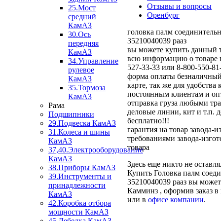
Отзывы и вопросы
25.Мост
Оренбург
средний
КамАЗ
головка палм соединительна
30.Ось
35210040039 рааз
передняя
вы можете купить данный т
КамАЗ
всю информацию о товаре в
34.Управление
527-33-33 или 8-800-550-81
рулевое
форма оплаты безналичный
КамАЗ
карте, так же для удобства
35.Тормоза
постоянным клиентам и оп
КамАЗ
отправка груза любыми тра
Рама
деловые линии, кит и т.п. 
Подшипники
бесплатно!!!
29.Подвеска КамАЗ
гарантия на товар завода-и
31.Колеса и шины
требованиями завода-изгот
КамАЗ
товара
37,40.Электрооборудование
КамАЗ
Здесь еще никто не оставл
38.Приборы КамАЗ
Купить Головка палм соедин
39.Инструменты и
35210040039 рааз вы может
принадлежности
Камминз , оформив заказ в
КамАЗ
или в
офисе компании
.
42.Коробка отбора
мощности КамАЗ
45.Лебедка КамАЗ