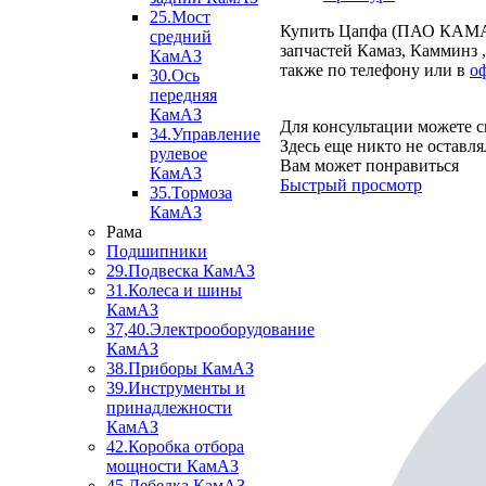
25.Мост
Купить Цапфа (ПАО КАМАЗ)
средний
запчастей Камаз, Камминз 
КамАЗ
также по телефону или в
о
30.Ось
передняя
КамАЗ
Для консультации можете с
34.Управление
Здесь еще никто не оставл
рулевое
Вам может понравиться
КамАЗ
Быстрый просмотр
35.Тормоза
КамАЗ
Рама
Подшипники
29.Подвеска КамАЗ
31.Колеса и шины
КамАЗ
37,40.Электрооборудование
КамАЗ
38.Приборы КамАЗ
39.Инструменты и
принадлежности
КамАЗ
42.Коробка отбора
мощности КамАЗ
45.Лебедка КамАЗ