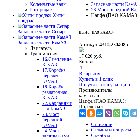
Коленчатые валы
Запасные части Кам
Распродажа
23.Мост передний К
Хиты
Цапфа (ПАО КАМАЗ
продаж
Запасные части Сепар
Цапфа (ПАО КАМАЗ)
Запасные части КамАЗ
Артикул:
4310-2304085
Двигатель
Трансмиссия
17 020
руб.
16.Сцепление
Кол-во:
КамАЗ
17.Коробка
В корзину
передач
Купить в 1 клик
КамАЗ
Получить консультацию
18.Коробка
Производитель:
раздаточная
камаз пао
КамАЗ
Цапфа (ПАО КАМАЗ)
22.Карданный
Поделиться:
вал КамАЗ
23.Мост
передний
Описание
КамАЗ
Отзывы и вопросы
24.Мост
Оренбург
задний КамАЗ