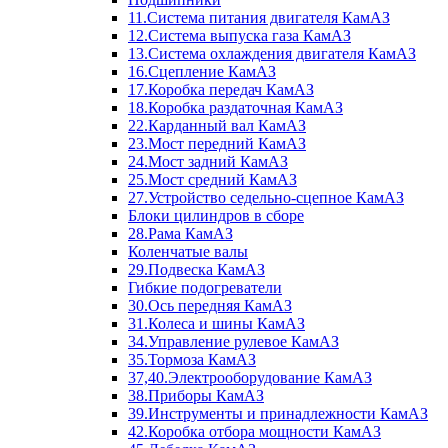
11.Система питания двигателя КамАЗ
12.Система выпуска газа КамАЗ
13.Система охлаждения двигателя КамАЗ
16.Сцепление КамАЗ
17.Коробка передач КамАЗ
18.Коробка раздаточная КамАЗ
22.Карданный вал КамАЗ
23.Мост передний КамАЗ
24.Мост задний КамАЗ
25.Мост средний КамАЗ
27.Устройство седельно-сцепное КамАЗ
Блоки цилиндров в сборе
28.Рама КамАЗ
Коленчатые валы
29.Подвеска КамАЗ
Гибкие подогреватели
30.Ось передняя КамАЗ
31.Колеса и шины КамАЗ
34.Управление рулевое КамАЗ
35.Тормоза КамАЗ
37,40.Электрооборудование КамАЗ
38.Приборы КамАЗ
39.Инструменты и принадлежности КамАЗ
42.Коробка отбора мощности КамАЗ