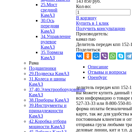
143 850
руб.
25.Мост
Кол-во:
средний
КамАЗ
В корзину
30.Ось
Купить в 1 клик
передняя
Получить консультацию
КамАЗ
Производитель:
34.Управление
камаз пао
рулевое
Делитель передач кпп 15
КамАЗ
Поделиться:
35.Тормоза
КамАЗ
Рама
Описание
Подшипники
Отзывы и вопросы
29.Подвеска КамАЗ
Оренбург
31.Колеса и шины
КамАЗ
делитель передач кпп 152-1
37,40.Электрооборудование
вы можете купить данный т
КамАЗ
всю информацию о товаре в
38.Приборы КамАЗ
527-33-33 или 8-800-550-81
39.Инструменты и
форма оплаты безналичный
принадлежности
карте, так же для удобства
КамАЗ
постоянным клиентам и оп
42.Коробка отбора
отправка груза любыми тра
мощности КамАЗ
деловые линии, кит и т.п. 
45.Лебедка КамАЗ