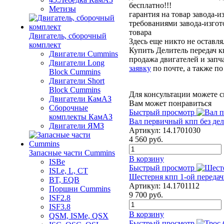
бесплатно!!!
Метизы
гарантия на товар завода-и
требованиями завода-изгот
товара
Двигатель, сборочный
Здесь еще никто не оставл
комплект
Купить Делитель передач 
Двигатели Cummins
продажа двигателей и запч
Двигатели Long
заявку
по почте, а также п
Bloсk Cummins
Двигатели Short
Bloсk Cummins
Для консультации можете с
Двигатели КамАЗ
Вам может понравиться
Сборочные
Быстрый просмотр
комплекты КамАЗ
Вал первичный кпп без де
Двигатели ЯМЗ
Артикул:
14.1701030
4 560
руб.
Запасные части Cummins
В корзину
ISBe
Быстрый просмотр
ISLe, L, CT
Шестерня кпп 1-ой переда
BT, EQB
Артикул:
14.1701112
Поршни Cummins
9 700
руб.
ISF2.8
ISF3.8
В корзину
QSM, ISMe, QSX
Быстрый просмотр