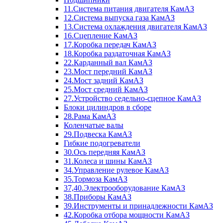
11.Система питания двигателя КамАЗ
12.Система выпуска газа КамАЗ
13.Система охлаждения двигателя КамАЗ
16.Сцепление КамАЗ
17.Коробка передач КамАЗ
18.Коробка раздаточная КамАЗ
22.Карданный вал КамАЗ
23.Мост передний КамАЗ
24.Мост задний КамАЗ
25.Мост средний КамАЗ
27.Устройство седельно-сцепное КамАЗ
Блоки цилиндров в сборе
28.Рама КамАЗ
Коленчатые валы
29.Подвеска КамАЗ
Гибкие подогреватели
30.Ось передняя КамАЗ
31.Колеса и шины КамАЗ
34.Управление рулевое КамАЗ
35.Тормоза КамАЗ
37,40.Электрооборудование КамАЗ
38.Приборы КамАЗ
39.Инструменты и принадлежности КамАЗ
42.Коробка отбора мощности КамАЗ