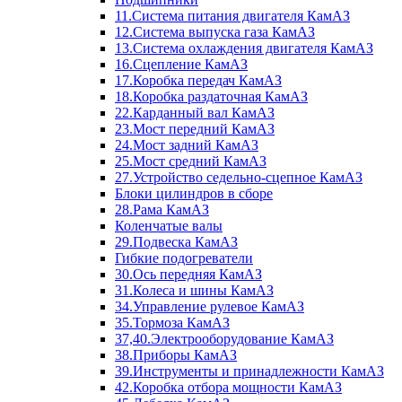
11.Система питания двигателя КамАЗ
12.Система выпуска газа КамАЗ
13.Система охлаждения двигателя КамАЗ
16.Сцепление КамАЗ
17.Коробка передач КамАЗ
18.Коробка раздаточная КамАЗ
22.Карданный вал КамАЗ
23.Мост передний КамАЗ
24.Мост задний КамАЗ
25.Мост средний КамАЗ
27.Устройство седельно-сцепное КамАЗ
Блоки цилиндров в сборе
28.Рама КамАЗ
Коленчатые валы
29.Подвеска КамАЗ
Гибкие подогреватели
30.Ось передняя КамАЗ
31.Колеса и шины КамАЗ
34.Управление рулевое КамАЗ
35.Тормоза КамАЗ
37,40.Электрооборудование КамАЗ
38.Приборы КамАЗ
39.Инструменты и принадлежности КамАЗ
42.Коробка отбора мощности КамАЗ