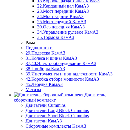
18.Коробка раздаточная КамАЗ
22.Карданный вал КамАЗ
23.Мост передний КамАЗ
24.Мост задний КамАЗ
25.Мост средний КамАЗ
30.Ось передняя КамАЗ
34.Управление рулевое КамАЗ
35.Тормоза КамАЗ
Рама
Подшипники
29.Подвеска КамАЗ
31.Колеса и шины КамАЗ
37,40.Электрооборудование КамАЗ
38.Приборы КамАЗ
39.Инструменты и принадлежности КамАЗ
42.Коробка отбора мощности КамАЗ
45.Лебедка КамАЗ
Метизы
Двигатель,
сборочный комплект
Двигатели Cummins
Двигатели Long Bloсk Cummins
Двигатели Short Bloсk Cummins
Двигатели КамАЗ
Сборочные комплекты КамАЗ