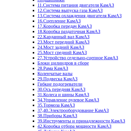
11.Система питания двигателя КамАЗ
12.Система выпуска газа КамАЗ
13.Система охлаждения двигателя КамАЗ
16.Сцепление КамАЗ
17.Коробка передач КамАЗ
18.Коробка раздаточная КамАЗ
22.Карданный вал КамАЗ
23.Мост передний КамАЗ
24.Мост задний КамАЗ
25.Мост средний КамАЗ
27.Устройство седельно-сцепное КамАЗ
Блоки цилиндров в сборе
28.Рама КамАЗ
Коленчатые валы
29.Подвеска КамАЗ
Гибкие подогреватели
30.Ось передняя КамАЗ
31.Колеса и шины КамАЗ
34.Управление рулевое КамАЗ
35.Тормоза КамАЗ
37,40.Электрооборудование КамАЗ
38.Приборы КамАЗ
39.Инструменты и принадлежности КамАЗ
42.Коробка отбора мощности КамАЗ