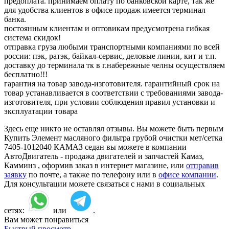
предоплата. принимаем оплату по банковской карте, так же
для удобства клиентов в офисе продаж имеется терминал
банка.
постоянным клиентам и оптовикам предусмотрена гибкая
система скидок!
отправка груза любыми транспортными компаниями по всей
россии: пэк, ратэк, байкал-сервис, деловые линии, кит и т.п.
доставку до терминала тк в г.набережные челны осуществляем
бесплатно!!!
гарантия на товар завода-изготовителя. гарантийный срок на
товар устанавливается в соответствии с требованиями завода-
изготовителя, при условии соблюдения правил установки и
эксплуатации товара
Здесь еще никто не оставлял отзывы. Вы можете быть первым
Купить Элемент масляного фильтра грубой очистки мет/сетка
7405-1012040 КАМАЗ седан вы можете в компании
АвтоДвигатель - продажа двигателей и запчастей Камаз,
Камминз , оформив заказ в интернет магазине, или
отправив
заявку
по почте, а также по телефону или в
офисе компании
.
Для консультации можете связаться с нами в социальных
сетях:
или
.
Вам может понравиться
Быстрый просмотр