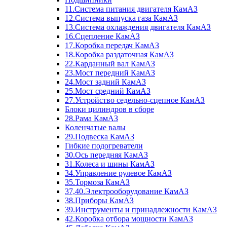
11.Система питания двигателя КамАЗ
12.Система выпуска газа КамАЗ
13.Система охлаждения двигателя КамАЗ
16.Сцепление КамАЗ
17.Коробка передач КамАЗ
18.Коробка раздаточная КамАЗ
22.Карданный вал КамАЗ
23.Мост передний КамАЗ
24.Мост задний КамАЗ
25.Мост средний КамАЗ
27.Устройство седельно-сцепное КамАЗ
Блоки цилиндров в сборе
28.Рама КамАЗ
Коленчатые валы
29.Подвеска КамАЗ
Гибкие подогреватели
30.Ось передняя КамАЗ
31.Колеса и шины КамАЗ
34.Управление рулевое КамАЗ
35.Тормоза КамАЗ
37,40.Электрооборудование КамАЗ
38.Приборы КамАЗ
39.Инструменты и принадлежности КамАЗ
42.Коробка отбора мощности КамАЗ