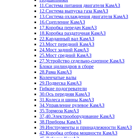
11.Система питания двигателя КамАЗ
12.Система выпуска газа КамАЗ
13.Система охлаждения двигателя КамАЗ
16.Сцепление КамАЗ
17.Коробка передач КамАЗ
18.Коробка раздаточная КамАЗ
22.Карданный вал КамАЗ
23.Мост передний КамАЗ
24.Мост задний КамАЗ
25.Мост средний КамАЗ
27.Устройство седельно-сцепное КамАЗ
Блоки цилиндров в сборе
28.Рама КамАЗ
Коленчатые валы
29.Подвеска КамАЗ
Гибкие подогреватели
30.Ось передняя КамАЗ
31.Колеса и шины КамАЗ
34.Управление рулевое КамАЗ
35.Тормоза КамАЗ
37,40.Электрооборудование КамАЗ
38.Приборы КамАЗ
39.Инструменты и принадлежности КамАЗ
42.Коробка отбора мощности КамАЗ