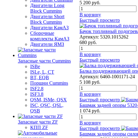
5 200
руб.
Двигатели Long
Bloсk Cummins
В корзину
Двигатели Short
Быстрый просмотр
Bloсk Cummins
Двигатели КамАЗ
Бачок топливный подогрев
Сборочные
Артикул:
5320.1015262
комплекты КамАЗ
680
руб.
Двигатели ЯМЗ
В корзину
Быстрый просмотр
Запасные части Cummins
ISBe
Балка поддерживающей оп
ISLe, L, CT
Артикул:
6460-1001171-24
BT, EQB
5 108
руб.
Поршни Cummins
ISF2.8
В корзину
ISF3.8
Быстрый просмотр
QSM, ISMe, QSX
Башмак задней опоры 5320
ISC, QSC, QSL,
1 074
руб.
QSB
Запасные части ZF
В корзину
КПП ZF
Быстрый просмотр
Башмак задней опоры сил