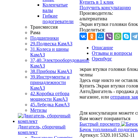
Купить в 1 клик
Коленчатые
Получить консультацию
валы
Производитель:
Гибкие
альтернатива
подогреватели
Экран втулки головки бло
Трансмиссия
Поделиться:
Рама
Подшипники
29.Подвеска КамАЗ
Описание
31.Колеса и шины
Отзывы и вопросы
КамАЗ
Оренбург
37,40.Электрооборудование
КамАЗ
экран втулки головки блок
38.Приборы КамАЗ
челны
39.Инструменты и
Здесь еще никто не оставл
принадлежности
Купить Экран втулки голо
КамАЗ
АвтоДвигатель - продажа д
42.Коробка отбора
магазине, или
отправив зая
мощности КамАЗ
45.Лебедка КамАЗ
Метизы
Для консультации можете с
Вам может понравиться
Быстрый просмотр
Двигатель, сборочный
Бачок топливный подогре
комплект
Артикул:
5320.1015262-11
Двигатели Cummins