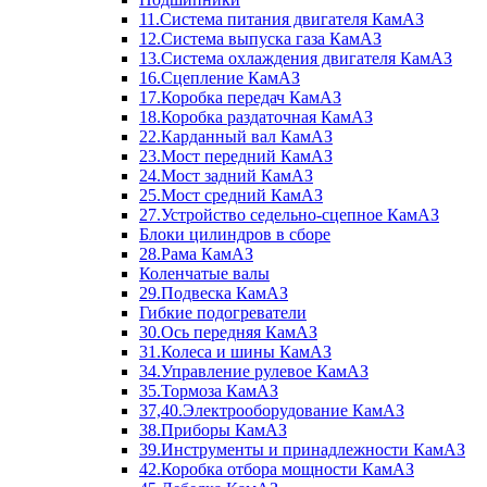
11.Система питания двигателя КамАЗ
12.Система выпуска газа КамАЗ
13.Система охлаждения двигателя КамАЗ
16.Сцепление КамАЗ
17.Коробка передач КамАЗ
18.Коробка раздаточная КамАЗ
22.Карданный вал КамАЗ
23.Мост передний КамАЗ
24.Мост задний КамАЗ
25.Мост средний КамАЗ
27.Устройство седельно-сцепное КамАЗ
Блоки цилиндров в сборе
28.Рама КамАЗ
Коленчатые валы
29.Подвеска КамАЗ
Гибкие подогреватели
30.Ось передняя КамАЗ
31.Колеса и шины КамАЗ
34.Управление рулевое КамАЗ
35.Тормоза КамАЗ
37,40.Электрооборудование КамАЗ
38.Приборы КамАЗ
39.Инструменты и принадлежности КамАЗ
42.Коробка отбора мощности КамАЗ