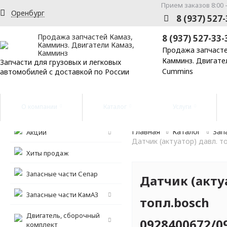
Прием заказов 8:00 -
Оренбург
8 (937) 527
Продажа запчастей Камаз,
8 (937) 527-33-
Камминз. Двигатели Камаз,
Продажа запчасте
Камминз
Камминз. Двигате
Запчасти для грузовых и легковых
Cummins
автомобилей с доставкой по России
О компании
Каталог
Услуги
Главная
Каталог
Зап
Акции
Датчик (актуатор) давл. то
Хиты продаж
Запасные части Сепар
Датчик (акту
Запасные части КамАЗ
топл.bosch
Двигатель, сборочный
0928400672/09
комплект