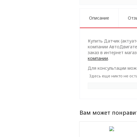
Описание
Отз
Купить Датчик (актуато
компании АвтоДвигател
заказ в интернет мага
компании
.
Для консультации може
Здесь еще никто не ост
Вам может понрави