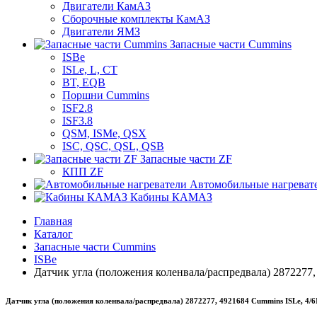
Двигатели КамАЗ
Сборочные комплекты КамАЗ
Двигатели ЯМЗ
Запасные части Cummins
ISBe
ISLe, L, CT
BT, EQB
Поршни Cummins
ISF2.8
ISF3.8
QSM, ISMe, QSX
ISC, QSC, QSL, QSB
Запасные части ZF
КПП ZF
Автомобильные нагреват
Кабины КАМАЗ
Главная
Каталог
Запасные части Cummins
ISBe
Датчик угла (положения коленвала/распредвала) 2872277, 
Датчик угла (положения коленвала/распредвала) 2872277, 4921684 Cummins ISLe, 4/6I