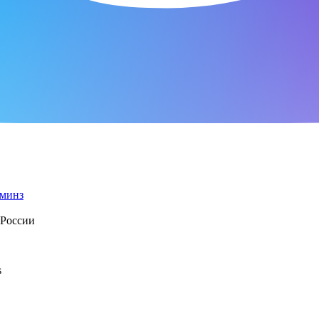
 России
s