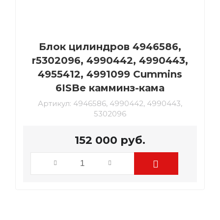
Блок цилиндров 4946586,
r5302096, 4990442, 4990443,
4955412, 4991099 Cummins
6ISBe камминз-кама
Артикул:
4946586, 4990442, 4990443,
5302096
152 000
руб.