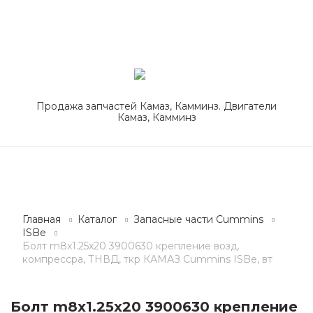
Продажа запчастей Камаз, Камминз. Двигатели
Камаз, Камминз
Главная
Каталог
Запасные части Cummins
ISBe
Болт m8x1.25x20 3900630 крепление возд.
компрессра, ТНВД, ткр КАМАЗ Cummins ISBe, вт
Болт m8x1.25x20 3900630 крепление