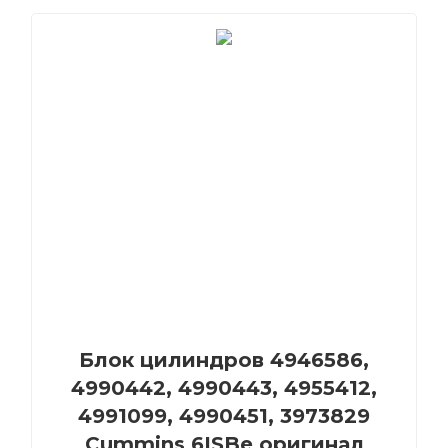
Блок цилиндров 4946586,
4990442, 4990443, 4955412,
4991099, 4990451, 3973829
Cummins 6ISBe оригинал