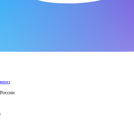
 России
s