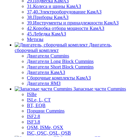
29.Подвеска КамАЗ
31.Колеса и шины КамАЗ
37,40.Электрооборудование КамАЗ
38.Приборы КамАЗ
39.Инструменты и принадлежности КамАЗ
42.Коробка отбора мощности КамАЗ
45.Лебедка КамАЗ
Метизы
Двигатель,
сборочный комплект
Двигатели Cummins
Двигатели Long Bloсk Cummins
Двигатели Short Bloсk Cummins
Двигатели КамАЗ
Сборочные комплекты КамАЗ
Двигатели ЯМЗ
Запасные части Cummins
ISBe
ISLe, L, CT
BT, EQB
Поршни Cummins
ISF2.8
ISF3.8
QSM, ISMe, QSX
ISC, QSC, QSL, QSB