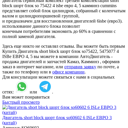
двигатель сервисный комплект третьей комплектации short
block шорт блок so 75422 4 isbe евро 4, 5 камминз cummins
представляет собой блок цилиндров, собранный с коленчатым
валом и цилиндропоршневой группой,
и предназначен для восстановления двигателей 6isbе (евро3).
использование данного блока позволит
конечным потребителям экономить до 60% в сравнении с
полной заменой двигателя.
Здесь еще никто не оставлял отзывы. Вы можете быть первым
Купить Двигатель short block шорт блок so75422, 5475077 4
ISBe ЕВРО 4, 5 вы можете в компании АвтоДвигатель -
продажа двигателей и запчастей Камаз, Камминз , оформив
заказ в интернет магазине, или
отправив заявку
по почте, а
также по телефону или в
офисе компании
.
Для консультации можете связаться с нами в социальных
сетях:
или
.
Вам может понравиться
Быстрый просмотр
Двигатель short block шорт блок so60602 6 ISLe ЕВРО 3
(китай)
Артикул:
SO60602