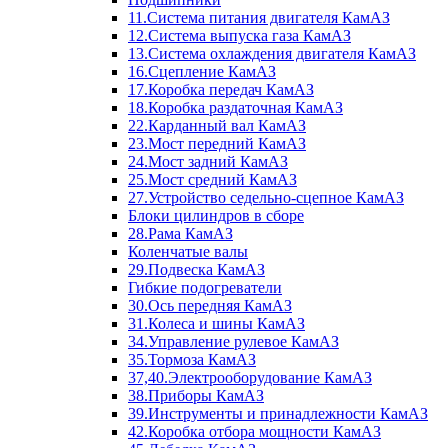
11.Система питания двигателя КамАЗ
12.Система выпуска газа КамАЗ
13.Система охлаждения двигателя КамАЗ
16.Сцепление КамАЗ
17.Коробка передач КамАЗ
18.Коробка раздаточная КамАЗ
22.Карданный вал КамАЗ
23.Мост передний КамАЗ
24.Мост задний КамАЗ
25.Мост средний КамАЗ
27.Устройство седельно-сцепное КамАЗ
Блоки цилиндров в сборе
28.Рама КамАЗ
Коленчатые валы
29.Подвеска КамАЗ
Гибкие подогреватели
30.Ось передняя КамАЗ
31.Колеса и шины КамАЗ
34.Управление рулевое КамАЗ
35.Тормоза КамАЗ
37,40.Электрооборудование КамАЗ
38.Приборы КамАЗ
39.Инструменты и принадлежности КамАЗ
42.Коробка отбора мощности КамАЗ