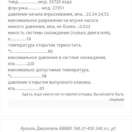
тнвд.......................мод. 33720 язда
форсунка............... мод. 27351
давление начала впрыскивания, мпа... 23,34-24,52
максимальное разрежение на впуске насоса
низкого давления, мпа, не более.....0,023
емкость системы охлаждения (только двигателя),
л..................18
температура открытия термостата,
°с.........................................80
максимальное давление в системе охлаждения,
кпа..............220
максимально допустимая температура,
°с..................................98
давление открытия выпускного клапана,
кпа............................65
Здесь еще никто не оставлял отзывы. Вы можете быть
первым
Купить Двигатель КАМАЗ 740.31-450 240 л.с. р1