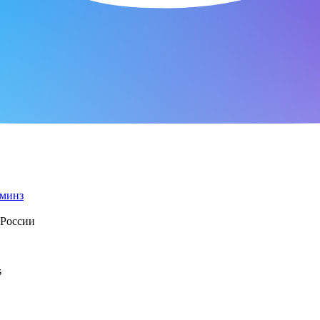
 России
s