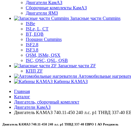
Двигатели КамАЗ
Сборочные комплекты КамАЗ
Двигатели ЯМЗ
Запасные части Cummins
ISBe
ISLe, L, CT
BT, EQB
Поршни Cummins
ISF2.8
ISF3.8
QSM, ISMe, QSX
ISC, QSC, QSL, QSB
Запасные части ZF
КПП ZF
Автомобильные нагреват
Кабины КАМАЗ
Главная
Каталог
Двигатель, сборочный комплект
Двигатели КамАЗ
Двигатель КАМАЗ 740.11-450 240 л.с. р1 ТНВД 337-40 
Двигатель КАМАЗ 740.11-450 240 л.с. р1 ТНВД 337-40 ЕВРО 1 АО Ремдизель