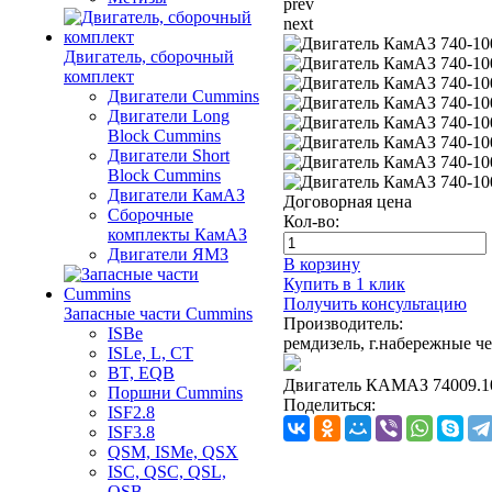
prev
next
Двигатель, сборочный
комплект
Двигатели Cummins
Двигатели Long
Bloсk Cummins
Двигатели Short
Bloсk Cummins
Двигатели КамАЗ
Договорная цена
Сборочные
Кол-во:
комплекты КамАЗ
Двигатели ЯМЗ
В корзину
Купить в 1 клик
Получить консультацию
Запасные части Cummins
Производитель:
ISBe
ремдизель, г.набережные ч
ISLe, L, CT
BT, EQB
Двигатель КАМАЗ 74009.10
Поршни Cummins
Поделиться:
ISF2.8
ISF3.8
QSM, ISMe, QSX
ISC, QSC, QSL,
QSB