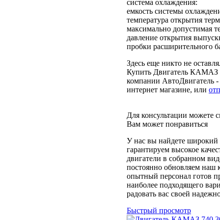
система охлаждения:
емкость системы охлаждения
температура открытия термостата
максимально допустимая темпер
давление открытия выпуск
пробки расширительного бачка
Здесь еще никто не оставл
Купить Двигатель КАМАЗ 7
компании АвтоДвигатель - 
интернет магазине, или
отп
Для консультации можете с
Вам может понравиться
У нас вы найдете широкий
гарантируем высокое качес
двигатели в собранном вид
постоянно обновляем наш к
опытный персонал готов п
наиболее подходящего вари
радовать вас своей надежн
Быстрый просмотр