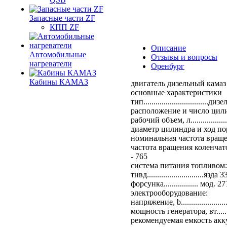
Запасные части ZF
КПП ZF
Описание
Автомобильные
Отзывы и вопросы
нагреватели
Оренбург
Кабины КАМАЗ
двигатель дизельный камаз
основные характеристики
тип.............................
расположение и число цилиндр
рабочий объем, л....................
диаметр цилиндра и ход пор
номинальная частота враще
частота вращения коленчат
- 765
система питания топливом:
тнвд............................язда 
форсунка................. мод. 27
электрооборудование:
напряжение, b.........................
мощность генератора, вт.......
рекомендуемая емкость аккум