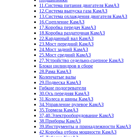
11.Система питания двигателя КамАЗ
12.Система выпуска газа КамАЗ
13.Система охлаждения двигателя КамАЗ
16.Сцепление КамАЗ
17.Коробка передач КамАЗ
18.Коробка раздаточная КамАЗ
22.Карданный вал КамАЗ
23.Мост передний КамАЗ
24.Мост задний КамАЗ
25.Мост средний КамАЗ
27.Устройство седельно-сцепное КамАЗ
Блоки цилиндров в сборе
28.Рама КамАЗ
Коленчатые валы
29.Подвеска КамАЗ
Гибкие подогреватели
30.Ось передняя КамАЗ
31.Колеса и шины КамАЗ
34.Управление рулевое КамАЗ
35.Тормоза КамАЗ
37,40.Электрооборудование КамАЗ
38.Приборы КамАЗ
39.Инструменты и принадлежности КамАЗ
42.Коробка отбора мощности КамАЗ